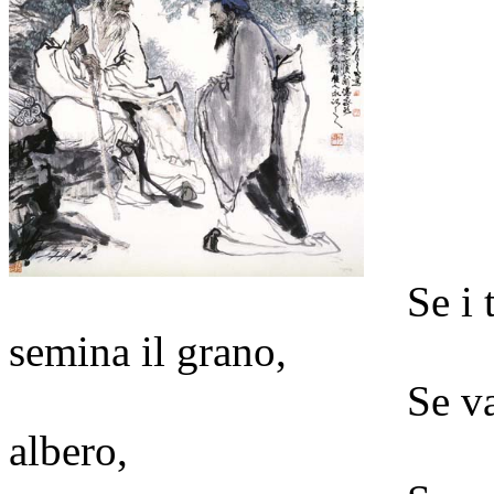
Se i tuoi proget
semina il grano,
Se valgono diec
albero,