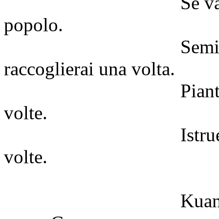
Se valgono cent'a
popolo.
Seminando una
raccoglierai una volta.
Piantando un albe
volte.
Istruendo il popo
volte.
Kuan-